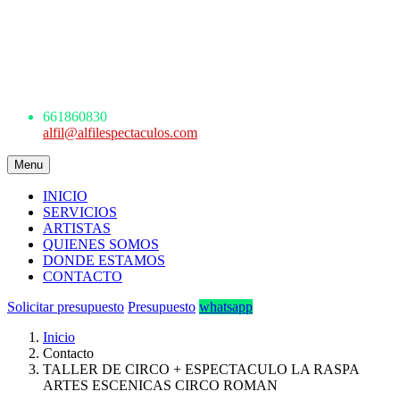
AGENCIA DE ESPECTÁCULOS
ARTÍSTICOS
Avda. de los Danzantes, nº4, esc.2, 7ºF
22005 Huesca
661 860 830 - 645945926
661860830
alfil@alfilespectaculos.com
Menu
INICIO
SERVICIOS
ARTISTAS
QUIENES SOMOS
DONDE ESTAMOS
CONTACTO
Solicitar presupuesto
Presupuesto
whatsapp
Inicio
Contacto
TALLER DE CIRCO + ESPECTACULO LA RASPA
ARTES ESCENICAS CIRCO ROMAN