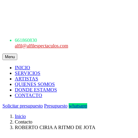
AGENCIA DE ESPECTÁCULOS
ARTÍSTICOS
Avda. de los Danzantes, nº4, esc.2, 7ºF
22005 Huesca
661 860 830 - 645945926
661860830
alfil@alfilespectaculos.com
Menu
INICIO
SERVICIOS
ARTISTAS
QUIENES SOMOS
DONDE ESTAMOS
CONTACTO
Solicitar presupuesto
Presupuesto
whatsapp
Inicio
Contacto
ROBERTO CIRIA A RITMO DE JOTA