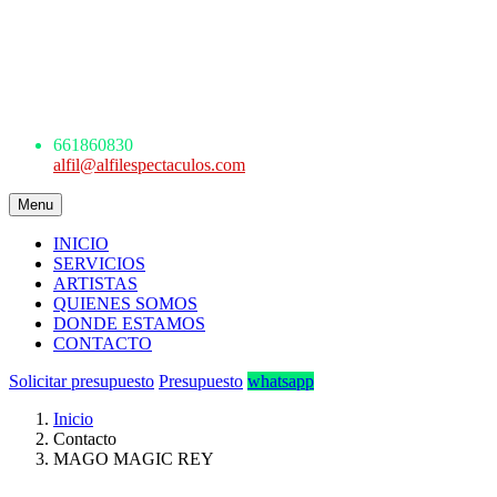
AGENCIA DE ESPECTÁCULOS
ARTÍSTICOS
Avda. de los Danzantes, nº4, esc.2, 7ºF
22005 Huesca
661 860 830 - 645945926
661860830
alfil@alfilespectaculos.com
Menu
INICIO
SERVICIOS
ARTISTAS
QUIENES SOMOS
DONDE ESTAMOS
CONTACTO
Solicitar presupuesto
Presupuesto
whatsapp
Inicio
Contacto
MAGO MAGIC REY