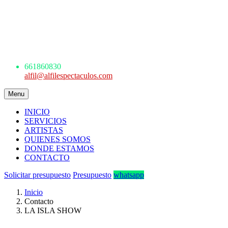
AGENCIA DE ESPECTÁCULOS
ARTÍSTICOS
Avda. de los Danzantes, nº4, esc.2, 7ºF
22005 Huesca
661 860 830 - 645945926
661860830
alfil@alfilespectaculos.com
Menu
INICIO
SERVICIOS
ARTISTAS
QUIENES SOMOS
DONDE ESTAMOS
CONTACTO
Solicitar presupuesto
Presupuesto
whatsapp
Inicio
Contacto
LA ISLA SHOW