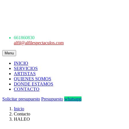
AGENCIA DE ESPECTÁCULOS
ARTÍSTICOS
Avda. de los Danzantes, nº4, esc.2, 7ºF
22005 Huesca
661 860 830 - 645945926
661860830
alfil@alfilespectaculos.com
Menu
INICIO
SERVICIOS
ARTISTAS
QUIENES SOMOS
DONDE ESTAMOS
CONTACTO
Solicitar presupuesto
Presupuesto
whatsapp
Inicio
Contacto
HALEO