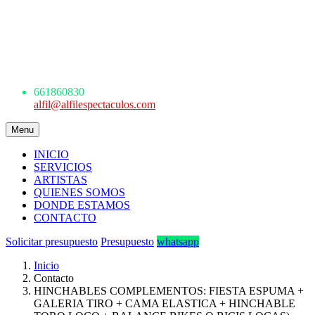
AGENCIA DE ESPECTÁCULOS
ARTÍSTICOS
Avda. de los Danzantes, nº4, esc.2, 7ºF
22005 Huesca
661 860 830 - 645945926
661860830
alfil@alfilespectaculos.com
Menu
INICIO
SERVICIOS
ARTISTAS
QUIENES SOMOS
DONDE ESTAMOS
CONTACTO
Solicitar presupuesto
Presupuesto
whatsapp
Inicio
Contacto
HINCHABLES COMPLEMENTOS: FIESTA ESPUMA +
GALERIA TIRO + CAMA ELASTICA + HINCHABLE