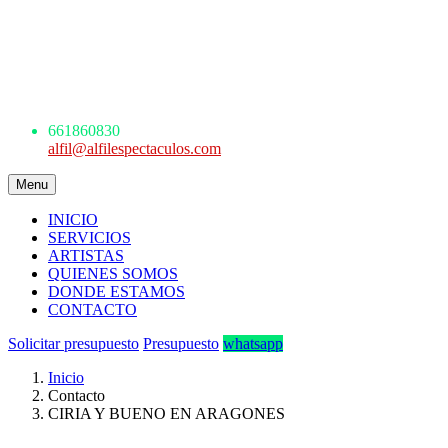
AGENCIA DE ESPECTÁCULOS
ARTÍSTICOS
Avda. de los Danzantes, nº4, esc.2, 7ºF
22005 Huesca
661 860 830 - 645945926
661860830
alfil@alfilespectaculos.com
Menu
INICIO
SERVICIOS
ARTISTAS
QUIENES SOMOS
DONDE ESTAMOS
CONTACTO
Solicitar presupuesto
Presupuesto
whatsapp
Inicio
Contacto
CIRIA Y BUENO EN ARAGONES