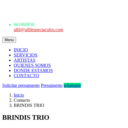
Avda. de los Danzantes, nº4, esc.2, 7ºF
22005 Huesca
661 860 830 - 645945926
661860830
alfil@alfilespectaculos.com
Menu
INICIO
SERVICIOS
ARTISTAS
QUIENES SOMOS
DONDE ESTAMOS
CONTACTO
Solicitar presupuesto
Presupuesto
whatsapp
Inicio
Contacto
BRINDIS TRIO
BRINDIS TRIO