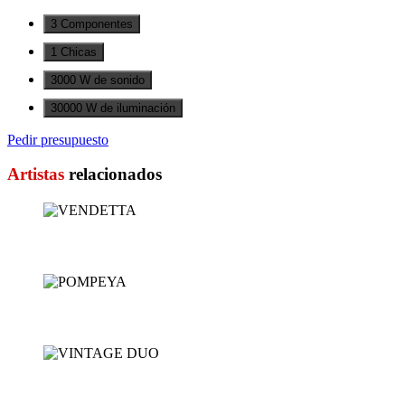
3 Componentes
1 Chicas
3000 W de sonido
30000 W de iluminación
Pedir presupuesto
Artistas
relacionados
VENDETTA
POMPEYA
VINTAGE DUO