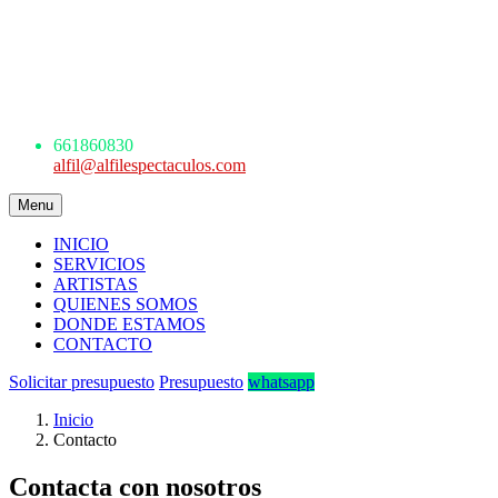
AGENCIA DE ESPECTÁCULOS
ARTÍSTICOS
Avda. de los Danzantes, nº4, esc.2, 7ºF
22005 Huesca
661 860 830 - 645945926
661860830
alfil@alfilespectaculos.com
Menu
INICIO
SERVICIOS
ARTISTAS
QUIENES SOMOS
DONDE ESTAMOS
CONTACTO
Solicitar presupuesto
Presupuesto
whatsapp
Inicio
Contacto
Contacta con nosotros