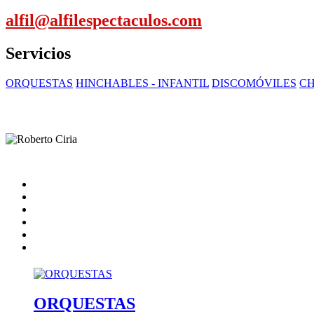
alfil@alfilespectaculos.com
Servicios
ORQUESTAS
HINCHABLES - INFANTIL
DISCOMÓVILES
C
Inicio
Artistas
Quienes somos
Contacto
catalogo
Nota Legal
ORQUESTAS