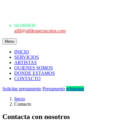
Avda. de los Danzantes, nº4, esc.2, 7ºF
22005 Huesca
661 860 830 - 645945926
661860830
alfil@alfilespectaculos.com
Menu
INICIO
SERVICIOS
ARTISTAS
QUIENES SOMOS
DONDE ESTAMOS
CONTACTO
Solicitar presupuesto
Presupuesto
whatsapp
Inicio
Contacto
Contacta con nosotros