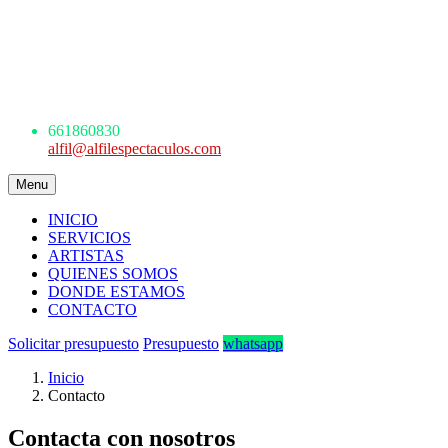
AGENCIA DE ESPECTÁCULOS
ARTÍSTICOS
Avda. de los Danzantes, nº4, esc.2, 7ºF
22005 Huesca
661 860 830 - 645945926
661860830
alfil@alfilespectaculos.com
Menu
INICIO
SERVICIOS
ARTISTAS
QUIENES SOMOS
DONDE ESTAMOS
CONTACTO
Solicitar presupuesto
Presupuesto
whatsapp
Inicio
Contacto
Contacta con nosotros