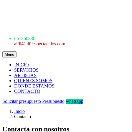
AGENCIA DE ESPECTÁCULOS
ARTÍSTICOS
Avda. de los Danzantes, nº4, esc.2, 7ºF
22005 Huesca
661 860 830 - 645945926
661860830
alfil@alfilespectaculos.com
Menu
INICIO
SERVICIOS
ARTISTAS
QUIENES SOMOS
DONDE ESTAMOS
CONTACTO
Solicitar presupuesto
Presupuesto
whatsapp
Inicio
Contacto
Contacta con nosotros