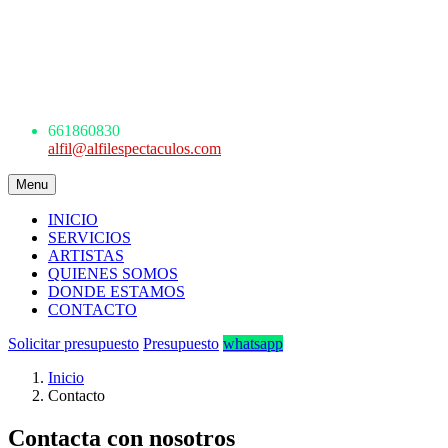
AGENCIA DE ESPECTÁCULOS
ARTÍSTICOS
Avda. de los Danzantes, nº4, esc.2, 7ºF
22005 Huesca
661 860 830 - 645945926
661860830
alfil@alfilespectaculos.com
Menu
INICIO
SERVICIOS
ARTISTAS
QUIENES SOMOS
DONDE ESTAMOS
CONTACTO
Solicitar presupuesto
Presupuesto
whatsapp
Inicio
Contacto
Contacta con nosotros