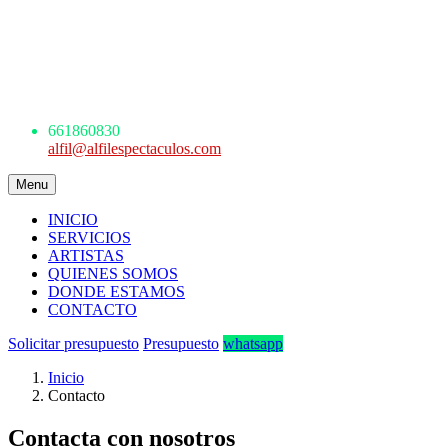
AGENCIA DE ESPECTÁCULOS
ARTÍSTICOS
Avda. de los Danzantes, nº4, esc.2, 7ºF
22005 Huesca
661 860 830 - 645945926
661860830
alfil@alfilespectaculos.com
Menu
INICIO
SERVICIOS
ARTISTAS
QUIENES SOMOS
DONDE ESTAMOS
CONTACTO
Solicitar presupuesto
Presupuesto
whatsapp
Inicio
Contacto
Contacta con nosotros