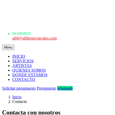
AGENCIA DE ESPECTÁCULOS
ARTÍSTICOS
Avda. de los Danzantes, nº4, esc.2, 7ºF
22005 Huesca
661 860 830 - 645945926
661860830
alfil@alfilespectaculos.com
Menu
INICIO
SERVICIOS
ARTISTAS
QUIENES SOMOS
DONDE ESTAMOS
CONTACTO
Solicitar presupuesto
Presupuesto
whatsapp
Inicio
Contacto
Contacta con nosotros