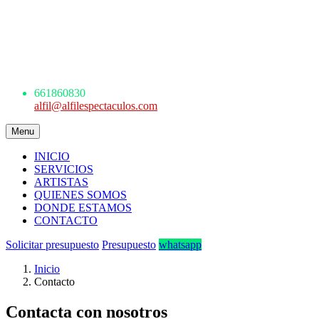
AGENCIA DE ESPECTÁCULOS
ARTÍSTICOS
Avda. de los Danzantes, nº4, esc.2, 7ºF
22005 Huesca
661 860 830 - 645945926
661860830
alfil@alfilespectaculos.com
Menu
INICIO
SERVICIOS
ARTISTAS
QUIENES SOMOS
DONDE ESTAMOS
CONTACTO
Solicitar presupuesto
Presupuesto
whatsapp
Inicio
Contacto
Contacta con nosotros